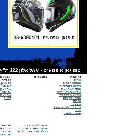
טופ גאן אופנועים - יגאל אלון 122 ת''א - אופנועים למכירה, קסדות לאופנועים, אביזרים לאופנועים - מכירות:6090401 - 03 מוסך :03-6918674
דף הבית
מבצעים !!!
אופנועים
אודות
למכירה
תמונות המקום
קטנועים 
קסדות לאופנועים
125 סמ``ק
מוסך לאופנועים
אופנועים
אופנועים משומשים
250 סמ``ק
אופנועים למכירה
מועדון לקוחות
סמ``ק
כתבות
צרו קשר
טרייד אין לאופנועים +
תיווך
שיתופי פעולה
ארגזים לאופנועים
מעילים לא
ארגזים אחוריים וארגזי צד
כרית אויר
סבלים אחוריים וסבלי צד
מעיל רב 
מעילי קיץ