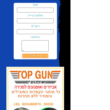
שם:
טלפון / נייד:
דוא"ל:
הודעה: