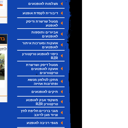
מצלמות לאופנועים
דיבורית לקסדת אופנוע
מנעול שרשרת ודיסק
לאופנוע
אביזרים ותוספות
לאופנועים
בדי
אזעקות ומערכות איתור
לאופנועים
לחץ 
כיסוי לאופנוע טרקטורון
RZR
מנעול דיסק ושרשרת
אזעקה לאופנועים
טרקטורונים
מתקן לטלפון מנשא
ופתרונות אחיזה
תיקים לאופנועים
משקפי אבק לאופנוע
טרקטורון RZR
מגני ברכיים חליפת לחץ
וציוד מגן לרוכב
מגפי רכיבה לאופנוע