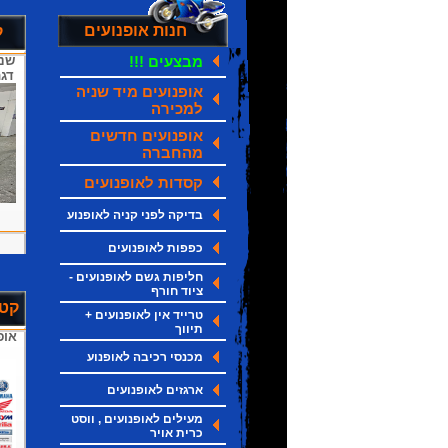
חנות אופנועים
ק
מבצעים !!!
דגם עם S
אופנועים מיד שניה
למכירה
אופנועים חדשים
מהחברה
קסדות לאופנועים
בדיקה לפני קניה לאופנוע
כפפות לאופנועים
חליפות גשם לאופנועים -
ציוד חורף
קטנ
טרייד אין לאופנועים +
תיווך
אופ
מכנסי רכיבה לאופנוע
ארגזים לאופנועים
מעילים לאופנועים , ווסט
כרית אויר