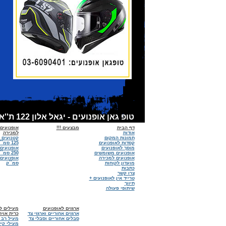
טופ גאן אופנועים - יגאל אלון 122 ת''א - אופנועים למכירה, קסדות לאופנועים, אביזרים לאופנועים - מכירות:6090401 - 03 מוסך :03-6918674
דף הבית
מבצעים !!!
אופנועים
אודות
למכירה
תמונות המקום
קטנועים 
קסדות לאופנועים
125 סמ``ק
מוסך לאופנועים
אופנועים
אופנועים משומשים
250 סמ``ק
אופנועים למכירה
מועדון לקוחות
סמ``ק
כתבות
צרו קשר
טרייד אין לאופנועים +
תיווך
שיתופי פעולה
ארגזים לאופנועים
מעילים לא
ארגזים אחוריים וארגזי צד
כרית אויר
סבלים אחוריים וסבלי צד
מעיל רב 
מעילי קיץ