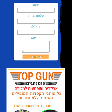
שם:
טלפון / נייד:
דוא"ל:
הודעה: