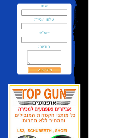
שם:
טלפון / נייד:
דוא"ל:
הודעה: