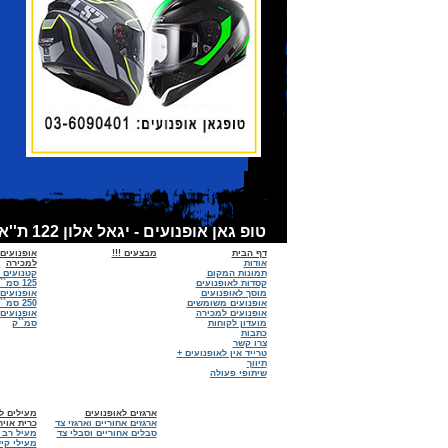
טופ גאן אופנועים - יגאל אלון 122 ת''א - אופנועים למכירה, קסדות לאופנועים, אביזרים לאופנועים - מכירות:6090401 - 03 מוסך :03-6918674
דף הבית
מבצעים !!!
אופנועים
אודות
למכירה
תמונות המקום
קטנועים 
קסדות לאופנועים
125 סמ``ק
מוסך לאופנועים
אופנועים
אופנועים משומשים
250 סמ``ק
אופנועים למכירה
מועדון לקוחות
סמ``ק
כתבות
צרו קשר
טרייד אין לאופנועים +
תיווך
שיתופי פעולה
ארגזים לאופנועים
מעילים לא
ארגזים אחוריים וארגזי צד
כרית אויר
סבלים אחוריים וסבלי צד
מעיל רב 
מעילי קיץ