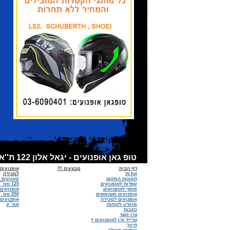
טופ גאן אופנועים - יגאל אלון 122 ת''א - אופנועים למכירה, קסדות לאופנועים, אביזרים לאופנועים - מכירות:6090401 - 03 מוסך :03-6918674
דף הבית
מבצעים !!!
אופנועים
אודות
למכירה
תמונות המקום
קטנועים 
קסדות לאופנועים
125 סמ``ק
מוסך לאופנועים
אופנועים
אופנועים משומשים
250 סמ``ק
אופנועים למכירה
מועדון לקוחות
סמ``ק
כתבות
צרו קשר
טרייד אין לאופנועים +
תיווך