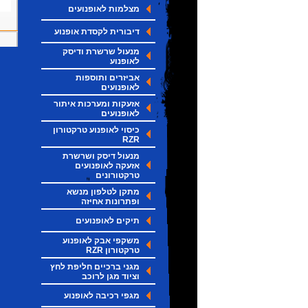
מצלמות לאופנועים
דיבורית לקסדת אופנוע
מנעול שרשרת ודיסק
לאופנוע
אביזרים ותוספות
לאופנועים
אזעקות ומערכות איתור
לאופנועים
כיסוי לאופנוע טרקטורון
RZR
מנעול דיסק ושרשרת
אזעקה לאופנועים
טרקטורונים
מתקן לטלפון מנשא
ופתרונות אחיזה
תיקים לאופנועים
משקפי אבק לאופנוע
טרקטורון RZR
מגני ברכיים חליפת לחץ
וציוד מגן לרוכב
מגפי רכיבה לאופנוע