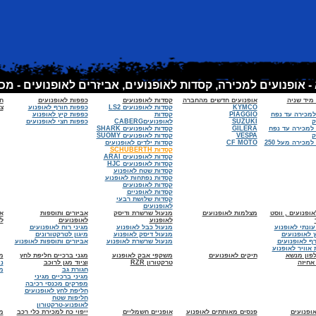
 מיד שניה
אופנועים חדשים מהחברה
קסדות לאופנועים
כפפות לאופנועים
ח
KYMCO
קסדות לאופנועים LS2
כפפות חורף לאופנוע
צי
למכירה עד נפח
PIAGGIO
קסדות
כפפות קיץ לאופנוע
SUZUKI
לאופנועיםCABERG
כפפות חצי לאופנועים
 למכירה עד נפח
GILERA
קסדות לאופנועים SHARK
VESPA
קסדות לאופנועים SUOMY
אופנועים למכירה מעל 250
CF MOTO
קסדות ילדים לאופנועים
קסדות SCHUBERTH
קסדות לאופנועים ARAI
קסדות לאופנועים HJC
קסדות שטח לאופנוע
קסדות נפתחות לאופנוע
קסדות לאופנועים
קסדות לאופניים
קסדות שלושת רבעי
לאופנועים
ופנועים , ווסט
מצלמות לאופנועים
מנעול שרשרת ודיסק
אביזרים ותוספות
א
לאופנוע
לאופנועים
ל
עונתי לאופנוע
מנעול כבל לאופנוע
מגיני רוח לאופנועים
 לאופנועים
מנעול דיסק לאופנוע
מיגון לטרקטורונים
רף לאופנועים
מנעול שרשרת לאופנוע
אביזרים ותוספות לאופנוע
 אוויר לאופנוע
פון מנשא
תיקים לאופנועים
משקפי אבק לאופנוע
מגני ברכיים חליפת לחץ
מ
אחיזה
טרקטורון RZR
וציוד מגן לרוכב
נ
חגורת גב
מ
מגיני ברכיים מגיני
מפרקים מכנסי רכיבה
חליפת לחץ לאופנועים
חליפות שטח
לאופנוע-טרקטורון
אופנועים
פנסים מאותתים לאופנוע
אופניים חשמליים
ייפוי כח למכירת כלי רכב
מ