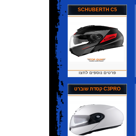
SCHUBERTH C5
פרטים נוספים לחצו
קסדת שוברט C3PRO