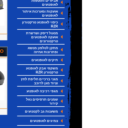
אביזרים ותוספות
לאופנועים
אזעקות ומערכות איתור
לאופנועים
כיסוי לאופנוע טרקטורון
RZR
מנעול דיסק ושרשרת
אזעקה לאופנועים
טרקטורונים
מתקן לטלפון מנשא
RO
ופתרונות אחיזה
תיקים לאופנועים
משקפי אבק לאופנוע
טרקטורון RZR
מגני ברכיים חליפת לחץ
וציוד מגן לרוכב
מגפי רכיבה לאופנוע
שמנים תרסיסים נוזל
קירור
משענות גב לקטנועים
צמיגים לאופנועים