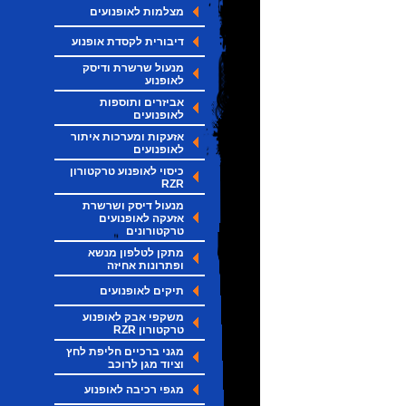
מצלמות לאופנועים
דיבורית לקסדת אופנוע
מנעול שרשרת ודיסק
לאופנוע
אביזרים ותוספות
לאופנועים
אזעקות ומערכות איתור
לאופנועים
כיסוי לאופנוע טרקטורון
RZR
מנעול דיסק ושרשרת
אזעקה לאופנועים
טרקטורונים
מתקן לטלפון מנשא
ופתרונות אחיזה
תיקים לאופנועים
משקפי אבק לאופנוע
טרקטורון RZR
מגני ברכיים חליפת לחץ
וציוד מגן לרוכב
מגפי רכיבה לאופנוע