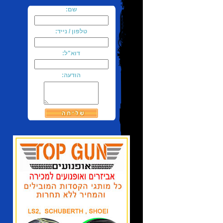
שם:
טלפון / נייד:
דוא"ל:
הודעה: