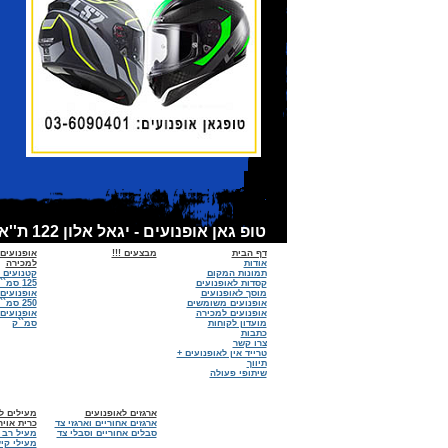
טופ גאן אופנועים - יגאל אלון 122 ת''א - אופנועים למכירה, קסדות לאופנועים, אביזרים לאופנועים - מכירות:6090401 - 03 מוסך :03-6918674
דף הבית
מבצעים !!!
אופנועים
אודות
למכירה
תמונות המקום
קטנועים 
קסדות לאופנועים
125 סמ``ק
מוסך לאופנועים
אופנועים
אופנועים משומשים
250 סמ``ק
אופנועים למכירה
מועדון לקוחות
סמ``ק
כתבות
צרו קשר
טרייד אין לאופנועים +
תיווך
שיתופי פעולה
ארגזים לאופנועים
מעילים לא
ארגזים אחוריים וארגזי צד
כרית אויר
סבלים אחוריים וסבלי צד
מעיל רב 
מעילי קיץ