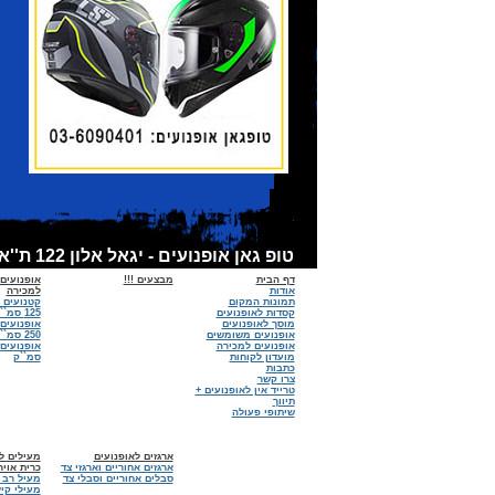
טופ גאן אופנועים - יגאל אלון 122 ת''א - אופנועים למכירה, קסדות לאופנועים, אביזרים לאופנועים - מכירות:6090401 - 03 מוסך :03-6918674
דף הבית
מבצעים !!!
אופנועים
אודות
למכירה
תמונות המקום
קטנועים 
קסדות לאופנועים
125 סמ``ק
מוסך לאופנועים
אופנועים
אופנועים משומשים
250 סמ``ק
אופנועים למכירה
מועדון לקוחות
סמ``ק
כתבות
צרו קשר
טרייד אין לאופנועים +
תיווך
שיתופי פעולה
ארגזים לאופנועים
מעילים לא
ארגזים אחוריים וארגזי צד
כרית אויר
סבלים אחוריים וסבלי צד
מעיל רב 
מעילי קיץ