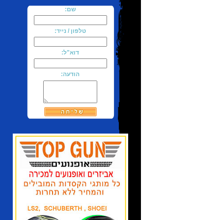
שם:
טלפון / נייד:
דוא"ל:
הודעה: