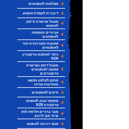
מצלמות לאופנועים
דיבורית לקסדת אופנוע
מנעול שרשרת ודיסק
לאופנוע
אביזרים ותוספות
לאופנועים
אזעקות ומערכות איתור
לאופנועים
כיסוי לאופנוע טרקטורון
RZR
מנעול דיסק ושרשרת
אזעקה לאופנועים
טרקטורונים
מתקן לטלפון מנשא
ופתרונות אחיזה
תיקים לאופנועים
משקפי אבק לאופנוע
טרקטורון RZR
מגני ברכיים חליפת לחץ
וציוד מגן לרוכב
מגפי רכיבה לאופנוע