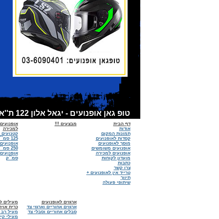
טופ גאן אופנועים - יגאל אלון 122 ת''א - אופנועים למכירה, קסדות לאופנועים, אביזרים לאופנועים - מכירות:6090401 - 03 מוסך :03-6918674
דף הבית
מבצעים !!!
אופנועים
אודות
למכירה
תמונות המקום
קטנועים 
קסדות לאופנועים
125 סמ``ק
מוסך לאופנועים
אופנועים
אופנועים משומשים
250 סמ``ק
אופנועים למכירה
מועדון לקוחות
סמ``ק
כתבות
צרו קשר
טרייד אין לאופנועים +
תיווך
שיתופי פעולה
ארגזים לאופנועים
מעילים לא
ארגזים אחוריים וארגזי צד
כרית אויר
סבלים אחוריים וסבלי צד
מעיל רב 
מעילי קיץ