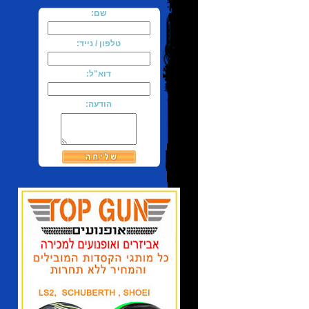
שם:
טלפון / נייד:
דוא"ל:
הודעה: