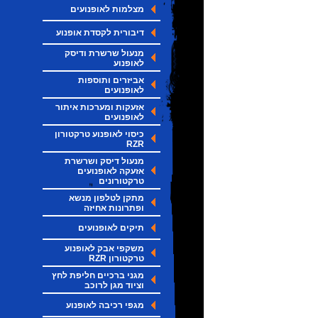
מצלמות לאופנועים
דיבורית לקסדת אופנוע
מנעול שרשרת ודיסק
לאופנוע
אביזרים ותוספות
לאופנועים
אזעקות ומערכות איתור
לאופנועים
כיסוי לאופנוע טרקטורון
RZR
מנעול דיסק ושרשרת
אזעקה לאופנועים
טרקטורונים
מתקן לטלפון מנשא
ופתרונות אחיזה
תיקים לאופנועים
משקפי אבק לאופנוע
טרקטורון RZR
מגני ברכיים חליפת לחץ
וציוד מגן לרוכב
מגפי רכיבה לאופנוע