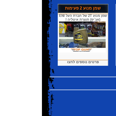
שמן מנוע 2 פעימות
שמן מנוע 2T של חברת העל ENI
(אג`יפ) תוצרת איטליה !
פרטים נוספים לחצו