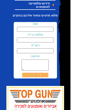
חידוש פלסטיקה
לאופנועים
מלאו פרטים ונחזור אליכם בהקדם
שם:
טלפון / נייד:
דוא"ל:
הודעה: