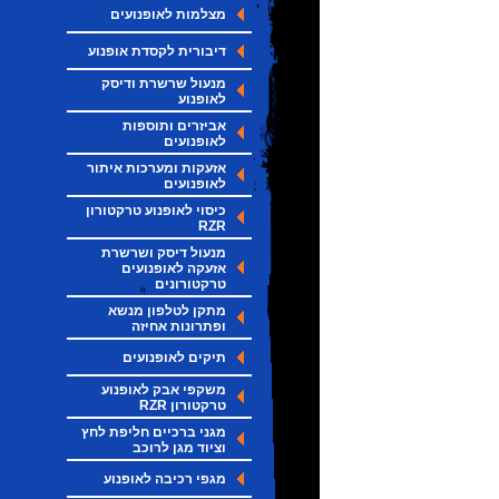
מצלמות לאופנועים
דיבורית לקסדת אופנוע
מנעול שרשרת ודיסק
לאופנוע
אביזרים ותוספות
לאופנועים
אזעקות ומערכות איתור
לאופנועים
כיסוי לאופנוע טרקטורון
RZR
מנעול דיסק ושרשרת
אזעקה לאופנועים
טרקטורונים
מתקן לטלפון מנשא
ופתרונות אחיזה
תיקים לאופנועים
משקפי אבק לאופנוע
טרקטורון RZR
מגני ברכיים חליפת לחץ
וציוד מגן לרוכב
מגפי רכיבה לאופנוע