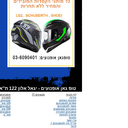
טופ גאן אופנועים - יגאל אלון 122 ת''א - אופנועים למכירה, קסדות לאופנועים, אביזרים לאופנועים - מכירות:6090401 - 03 מוסך :03-6918674
דף הבית
מבצעים !!!
אופנועים
אודות
למכירה
תמונות המקום
קטנועים 
קסדות לאופנועים
125 סמ``ק
מוסך לאופנועים
אופנועים
אופנועים משומשים
250 סמ``ק
אופנועים למכירה
מועדון לקוחות
סמ``ק
כתבות
צרו קשר
טרייד אין לאופנועים +
תיווך